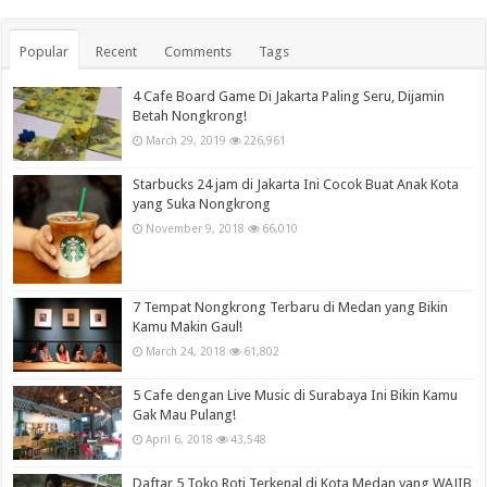
Popular
Recent
Comments
Tags
4 Cafe Board Game Di Jakarta Paling Seru, Dijamin
Betah Nongkrong!
March 29, 2019
226,961
Starbucks 24 jam di Jakarta Ini Cocok Buat Anak Kota
yang Suka Nongkrong
November 9, 2018
66,010
7 Tempat Nongkrong Terbaru di Medan yang Bikin
Kamu Makin Gaul!
March 24, 2018
61,802
5 Cafe dengan Live Music di Surabaya Ini Bikin Kamu
Gak Mau Pulang!
April 6, 2018
43,548
Daftar 5 Toko Roti Terkenal di Kota Medan yang WAJIB