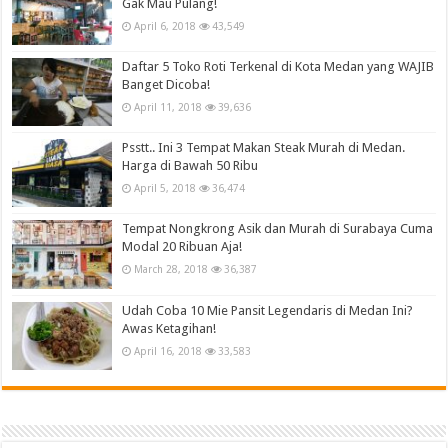
Gak Mau Pulang!
April 6, 2018
43,549
Daftar 5 Toko Roti Terkenal di Kota Medan yang WAJIB
Banget Dicoba!
April 11, 2018
39,636
Psstt.. Ini 3 Tempat Makan Steak Murah di Medan.
Harga di Bawah 50 Ribu
April 5, 2018
36,474
Tempat Nongkrong Asik dan Murah di Surabaya Cuma
Modal 20 Ribuan Aja!
March 28, 2018
36,387
Udah Coba 10 Mie Pansit Legendaris di Medan Ini?
Awas Ketagihan!
April 16, 2018
33,583