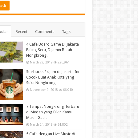
ular
Recent
Comments
Tags
4 Cafe Board Game Di Jakarta
Paling Seru, Dijamin Betah
Nongkrong!
March 29, 2019
226,961
Starbucks 24 jam di Jakarta Ini
Cocok Buat Anak Kota yang
Suka Nongkrong
November 9, 2018
66,010
7 Tempat Nongkrong Terbaru
di Medan yang Bikin Kamu
Makin Gaul!
March 24, 2018
61,802
5 Cafe dengan Live Music di