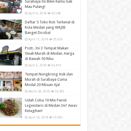
Surabaya Ini Bikin Kamu Gak
Mau Pulang!
April 6, 2018
43,548
Daftar 5 Toko Roti Terkenal di
Kota Medan yang WAJIB
Banget Dicoba!
April 11, 2018
39,636
Psstt.. Ini 3 Tempat Makan
Steak Murah di Medan. Harga
di Bawah 50 Ribu
April 5, 2018
36,474
Tempat Nongkrong Asik dan
Murah di Surabaya Cuma
Modal 20 Ribuan Aja!
March 28, 2018
36,385
Udah Coba 10 Mie Pansit
Legendaris di Medan Ini? Awas
Ketagihan!
April 16, 2018
33,583