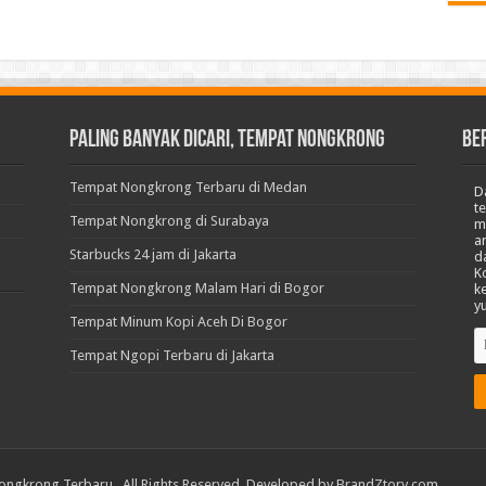
Paling Banyak Dicari, Tempat Nongkrong
BE
Tempat Nongkrong Terbaru di Medan
D
t
Tempat Nongkrong di Surabaya
m
a
Starbucks 24 jam di Jakarta
d
K
Tempat Nongkrong Malam Hari di Bogor
k
y
Tempat Minum Kopi Aceh Di Bogor
Tempat Ngopi Terbaru di Jakarta
ongkrong Terbaru
. All Rights Reserved. Developed by
BrandZtory.com