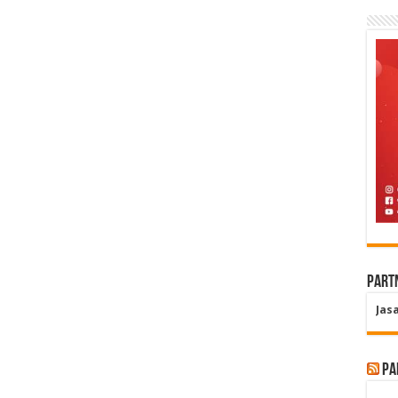
Part
Jas
Pa