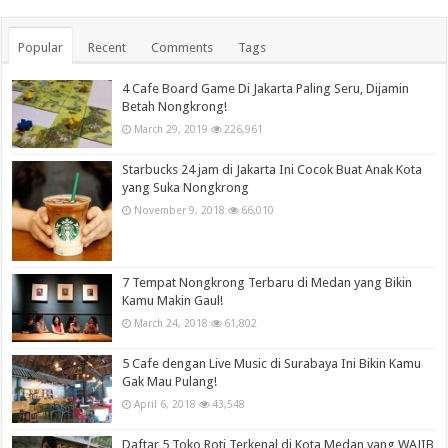
Popular
Recent
Comments
Tags
4 Cafe Board Game Di Jakarta Paling Seru, Dijamin
Betah Nongkrong!
March 29, 2019
226,961
Starbucks 24 jam di Jakarta Ini Cocok Buat Anak Kota
yang Suka Nongkrong
November 9, 2018
66,010
7 Tempat Nongkrong Terbaru di Medan yang Bikin
Kamu Makin Gaul!
March 24, 2018
61,802
5 Cafe dengan Live Music di Surabaya Ini Bikin Kamu
Gak Mau Pulang!
April 6, 2018
43,548
Daftar 5 Toko Roti Terkenal di Kota Medan yang WAJIB