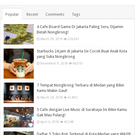
Popular
Recent
Comments
Tags
4 Cafe Board Game Di Jakarta Paling Seru, Dijamin
Betah Nongkrong!
March 29, 2019
226,961
Starbucks 24 jam di Jakarta Ini Cocok Buat Anak Kota
yang Suka Nongkrong
November 9, 2018
66,010
7 Tempat Nongkrong Terbaru di Medan yang Bikin
Kamu Makin Gaul!
March 24, 2018
61,802
5 Cafe dengan Live Music di Surabaya Ini Bikin Kamu
Gak Mau Pulang!
April 6, 2018
43,548
Daftar 5 Toko Roti Terkenal di Kota Medan yang WAJIB