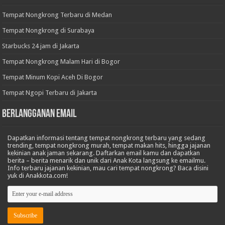
Tempat Nongkrong Terbaru di Medan
Tempat Nongkrong di Surabaya
Starbucks 24 jam di Jakarta
Tempat Nongkrong Malam Hari di Bogor
Tempat Minum Kopi Aceh Di Bogor
Tempat Ngopi Terbaru di Jakarta
BERLANGGANAN EMAIL
Dapatkan informasi tentang tempat nongkrong terbaru yang sedang
trending, tempat nongkrong murah, tempat makan hits, hingga jajanan
kekinian anak jaman sekarang. Daftarkan email kamu dan dapatkan
berita – berita menarik dan unik dari Anak Kota langsung ke emailmu.
Info terbaru jajanan kekinian, mau cari tempat nongkrong? Baca disini
yuk di Anakkota.com!