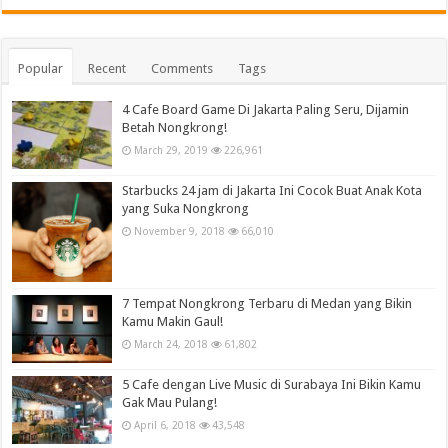
Popular
Recent
Comments
Tags
4 Cafe Board Game Di Jakarta Paling Seru, Dijamin
Betah Nongkrong!
March 29, 2019
226,961
Starbucks 24 jam di Jakarta Ini Cocok Buat Anak Kota
yang Suka Nongkrong
November 9, 2018
66,010
7 Tempat Nongkrong Terbaru di Medan yang Bikin
Kamu Makin Gaul!
March 24, 2018
61,802
5 Cafe dengan Live Music di Surabaya Ini Bikin Kamu
Gak Mau Pulang!
April 6, 2018
43,548