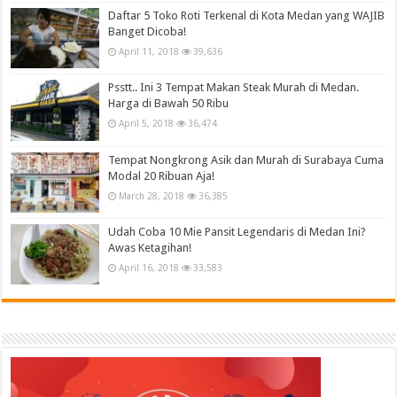
Daftar 5 Toko Roti Terkenal di Kota Medan yang WAJIB
Banget Dicoba!
April 11, 2018
39,636
Psstt.. Ini 3 Tempat Makan Steak Murah di Medan.
Harga di Bawah 50 Ribu
April 5, 2018
36,474
Tempat Nongkrong Asik dan Murah di Surabaya Cuma
Modal 20 Ribuan Aja!
March 28, 2018
36,385
Udah Coba 10 Mie Pansit Legendaris di Medan Ini?
Awas Ketagihan!
April 16, 2018
33,583