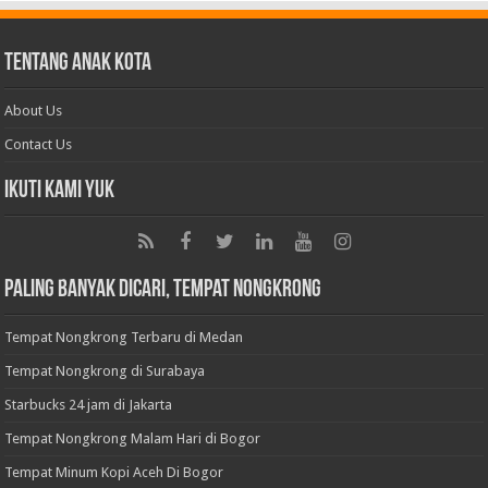
Tentang Anak Kota
About Us
Contact Us
Ikuti Kami Yuk
Paling Banyak Dicari, Tempat Nongkrong
Tempat Nongkrong Terbaru di Medan
Tempat Nongkrong di Surabaya
Starbucks 24 jam di Jakarta
Tempat Nongkrong Malam Hari di Bogor
Tempat Minum Kopi Aceh Di Bogor