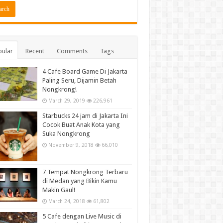
ular
Recent
Comments
Tags
4 Cafe Board Game Di Jakarta
Paling Seru, Dijamin Betah
Nongkrong!
March 29, 2019
226,961
Starbucks 24 jam di Jakarta Ini
Cocok Buat Anak Kota yang
Suka Nongkrong
November 9, 2018
66,010
7 Tempat Nongkrong Terbaru
di Medan yang Bikin Kamu
Makin Gaul!
March 24, 2018
61,802
5 Cafe dengan Live Music di