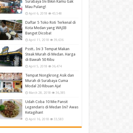
Surabaya Ini Bikin Kamu Gak
Mau Pulang!
April 6, 2018
43,548
Daftar 5 Toko Roti Terkenal di
Kota Medan yang WAJIB
Banget Dicoba!
April 11, 2018
39,636
Psstt.. Ini 3 Tempat Makan
Steak Murah di Medan. Harga
di Bawah 50 Ribu
April 5, 2018
36,474
Tempat Nongkrong Asik dan
Murah di Surabaya Cuma
Modal 20 Ribuan Aja!
March 28, 2018
36,385
Udah Coba 10 Mie Pansit
Legendaris di Medan Ini? Awas
Ketagihan!
April 16, 2018
33,583