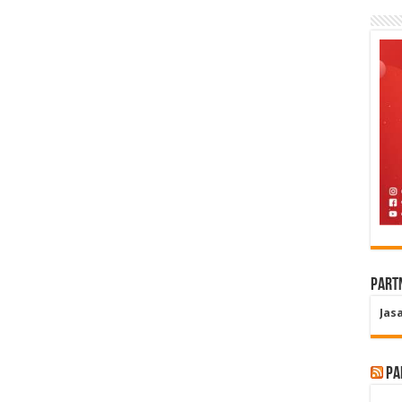
Part
Jas
Pa