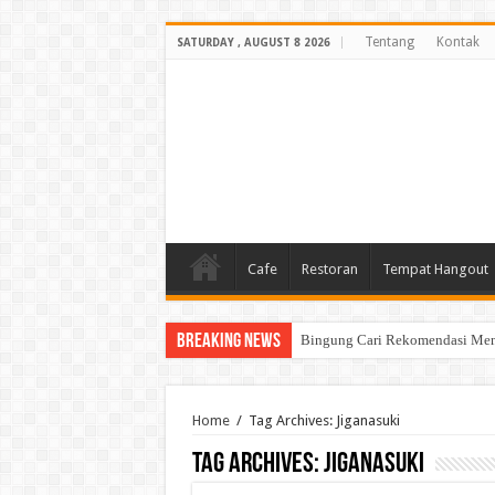
Tentang
Kontak
SATURDAY , AUGUST 8 2026
Cafe
Restoran
Tempat Hangout
Breaking News
Bingung Cari Rekomendasi Menu
Home
/
Tag Archives: Jiganasuki
Tag Archives:
Jiganasuki