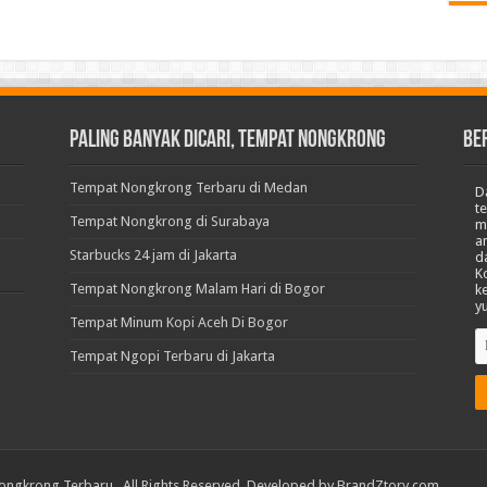
Paling Banyak Dicari, Tempat Nongkrong
BE
Tempat Nongkrong Terbaru di Medan
D
t
Tempat Nongkrong di Surabaya
m
a
Starbucks 24 jam di Jakarta
d
K
Tempat Nongkrong Malam Hari di Bogor
k
y
Tempat Minum Kopi Aceh Di Bogor
Tempat Ngopi Terbaru di Jakarta
ongkrong Terbaru
. All Rights Reserved. Developed by
BrandZtory.com