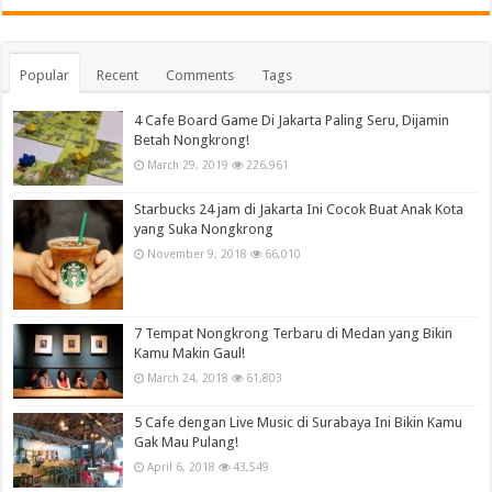
Popular
Recent
Comments
Tags
4 Cafe Board Game Di Jakarta Paling Seru, Dijamin
Betah Nongkrong!
March 29, 2019
226,961
Starbucks 24 jam di Jakarta Ini Cocok Buat Anak Kota
yang Suka Nongkrong
November 9, 2018
66,010
7 Tempat Nongkrong Terbaru di Medan yang Bikin
Kamu Makin Gaul!
March 24, 2018
61,803
5 Cafe dengan Live Music di Surabaya Ini Bikin Kamu
Gak Mau Pulang!
April 6, 2018
43,549