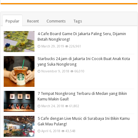
Popular
Recent
Comments
Tags
4 Cafe Board Game Di Jakarta Paling Seru, Dijamin
Betah Nongkrong!
March 29, 2019
226,961
Starbucks 24 jam di Jakarta Ini Cocok Buat Anak Kota
yang Suka Nongkrong
November 9, 2018
66,010
7 Tempat Nongkrong Terbaru di Medan yang Bikin
Kamu Makin Gaul!
March 24, 2018
61,802
5 Cafe dengan Live Music di Surabaya Ini Bikin Kamu
Gak Mau Pulang!
April 6, 2018
43,548