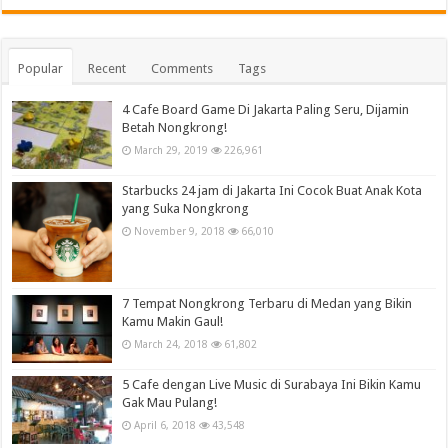
Popular
Recent
Comments
Tags
4 Cafe Board Game Di Jakarta Paling Seru, Dijamin
Betah Nongkrong!
March 29, 2019
226,961
Starbucks 24 jam di Jakarta Ini Cocok Buat Anak Kota
yang Suka Nongkrong
November 9, 2018
66,010
7 Tempat Nongkrong Terbaru di Medan yang Bikin
Kamu Makin Gaul!
March 24, 2018
61,802
5 Cafe dengan Live Music di Surabaya Ini Bikin Kamu
Gak Mau Pulang!
April 6, 2018
43,548