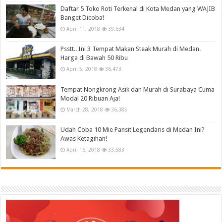
Daftar 5 Toko Roti Terkenal di Kota Medan yang WAJIB
Banget Dicoba!
April 11, 2018
39,634
Psstt.. Ini 3 Tempat Makan Steak Murah di Medan.
Harga di Bawah 50 Ribu
April 5, 2018
36,473
Tempat Nongkrong Asik dan Murah di Surabaya Cuma
Modal 20 Ribuan Aja!
March 28, 2018
36,385
Udah Coba 10 Mie Pansit Legendaris di Medan Ini?
Awas Ketagihan!
April 16, 2018
33,583