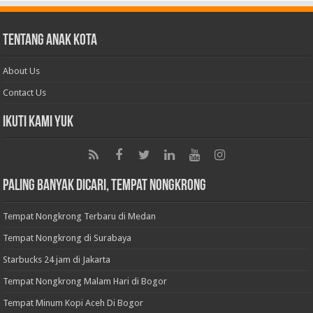
Tentang Anak Kota
About Us
Contact Us
Ikuti Kami Yuk
Paling Banyak Dicari, Tempat Nongkrong
Tempat Nongkrong Terbaru di Medan
Tempat Nongkrong di Surabaya
Starbucks 24 jam di Jakarta
Tempat Nongkrong Malam Hari di Bogor
Tempat Minum Kopi Aceh Di Bogor