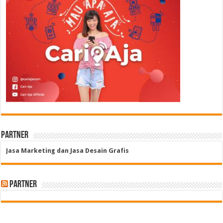
Partner
Jasa Marketing dan Jasa Desain Grafis
Partner