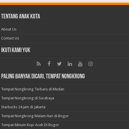
Tentang Anak Kota
About Us
Contact Us
Ikuti Kami Yuk
Paling Banyak Dicari, Tempat Nongkrong
Tempat Nongkrong Terbaru di Medan
Tempat Nongkrong di Surabaya
Starbucks 24 jam di Jakarta
Tempat Nongkrong Malam Hari di Bogor
Tempat Minum Kopi Aceh Di Bogor