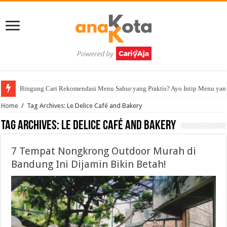
Bingung Cari Rekomendasi Menu Sahur yang Praktis? Ayo Intip Menu yan
Home
/
Tag Archives: Le Delice Café and Bakery
Tag Archives:
Le Delice Café and Bakery
7 Tempat Nongkrong Outdoor Murah di
Bandung Ini Dijamin Bikin Betah!