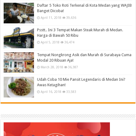
Daftar 5 Toko Roti Terkenal di Kota Medan yang WAJIB
Banget Dicoba!
April 11, 2018
39,636
Psstt.. Ini 3 Tempat Makan Steak Murah di Medan.
Harga di Bawah 50 Ribu
April 5, 2018
36,474
Tempat Nongkrong Asik dan Murah di Surabaya Cuma
Modal 20 Ribuan Aja!
March 28, 2018
36,387
Udah Coba 10 Mie Pansit Legendaris di Medan Ini?
Awas Ketagihan!
April 16, 2018
33,583