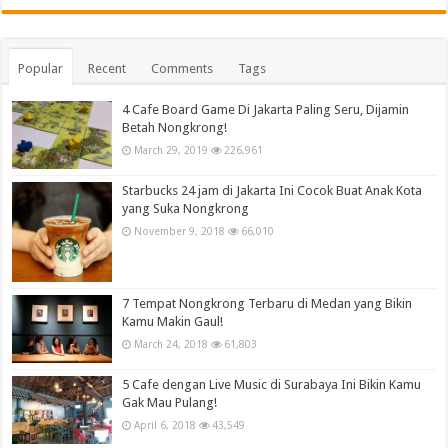
Popular
Recent
Comments
Tags
4 Cafe Board Game Di Jakarta Paling Seru, Dijamin
Betah Nongkrong!
March 29, 2019
226,961
Starbucks 24 jam di Jakarta Ini Cocok Buat Anak Kota
yang Suka Nongkrong
November 9, 2018
66,010
7 Tempat Nongkrong Terbaru di Medan yang Bikin
Kamu Makin Gaul!
March 24, 2018
61,803
5 Cafe dengan Live Music di Surabaya Ini Bikin Kamu
Gak Mau Pulang!
April 6, 2018
43,549