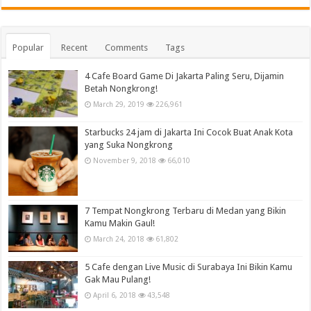
Popular
Recent
Comments
Tags
4 Cafe Board Game Di Jakarta Paling Seru, Dijamin
Betah Nongkrong!
March 29, 2019
226,961
Starbucks 24 jam di Jakarta Ini Cocok Buat Anak Kota
yang Suka Nongkrong
November 9, 2018
66,010
7 Tempat Nongkrong Terbaru di Medan yang Bikin
Kamu Makin Gaul!
March 24, 2018
61,802
5 Cafe dengan Live Music di Surabaya Ini Bikin Kamu
Gak Mau Pulang!
April 6, 2018
43,548