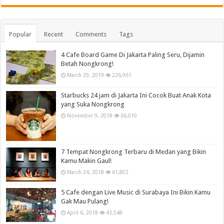
Popular
Recent
Comments
Tags
4 Cafe Board Game Di Jakarta Paling Seru, Dijamin
Betah Nongkrong!
March 29, 2019
226,961
Starbucks 24 jam di Jakarta Ini Cocok Buat Anak Kota
yang Suka Nongkrong
November 9, 2018
66,010
7 Tempat Nongkrong Terbaru di Medan yang Bikin
Kamu Makin Gaul!
March 24, 2018
61,802
5 Cafe dengan Live Music di Surabaya Ini Bikin Kamu
Gak Mau Pulang!
April 6, 2018
43,548