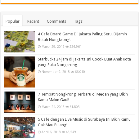
Popular
Recent
Comments
Tags
4 Cafe Board Game Di Jakarta Paling Seru, Dijamin
Betah Nongkrong!
March 29, 2019
226,961
Starbucks 24 jam di Jakarta Ini Cocok Buat Anak Kota
yang Suka Nongkrong
November 9, 2018
66,010
7 Tempat Nongkrong Terbaru di Medan yang Bikin
Kamu Makin Gaul!
March 24, 2018
61,803
5 Cafe dengan Live Music di Surabaya Ini Bikin Kamu
Gak Mau Pulang!
April 6, 2018
43,549