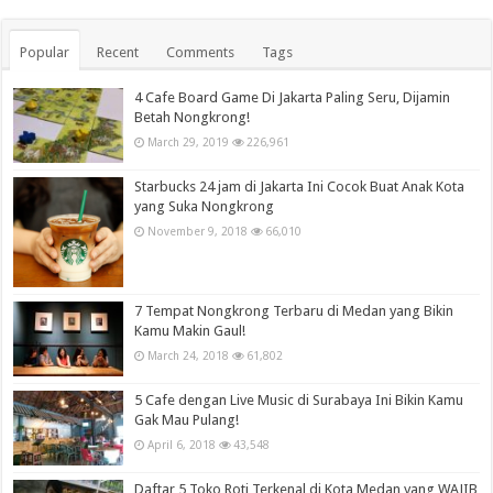
Popular
Recent
Comments
Tags
4 Cafe Board Game Di Jakarta Paling Seru, Dijamin
Betah Nongkrong!
March 29, 2019
226,961
Starbucks 24 jam di Jakarta Ini Cocok Buat Anak Kota
yang Suka Nongkrong
November 9, 2018
66,010
7 Tempat Nongkrong Terbaru di Medan yang Bikin
Kamu Makin Gaul!
March 24, 2018
61,802
5 Cafe dengan Live Music di Surabaya Ini Bikin Kamu
Gak Mau Pulang!
April 6, 2018
43,548
Daftar 5 Toko Roti Terkenal di Kota Medan yang WAJIB