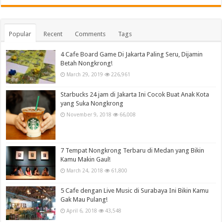
Popular
Recent
Comments
Tags
4 Cafe Board Game Di Jakarta Paling Seru, Dijamin
Betah Nongkrong!
March 29, 2019
226,961
Starbucks 24 jam di Jakarta Ini Cocok Buat Anak Kota
yang Suka Nongkrong
November 9, 2018
66,008
7 Tempat Nongkrong Terbaru di Medan yang Bikin
Kamu Makin Gaul!
March 24, 2018
61,800
5 Cafe dengan Live Music di Surabaya Ini Bikin Kamu
Gak Mau Pulang!
April 6, 2018
43,548