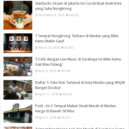
Starbucks 24 jam di Jakarta Ini Cocok Buat Anak Kota
yang Suka Nongkrong
November 9, 2018
66,010
7 Tempat Nongkrong Terbaru di Medan yang Bikin
Kamu Makin Gaul!
March 24, 2018
61,803
5 Cafe dengan Live Music di Surabaya Ini Bikin Kamu
Gak Mau Pulang!
April 6, 2018
43,549
Daftar 5 Toko Roti Terkenal di Kota Medan yang WAJIB
Banget Dicoba!
April 11, 2018
39,636
Psstt.. Ini 3 Tempat Makan Steak Murah di Medan.
Harga di Bawah 50 Ribu
April 5, 2018
36,474