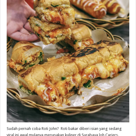
Sudah pernah coba Roti John? Roti bakar diberi isian yang sedang
viral ini awal mulanya merupakan kuliner di Surabaya loh Cariers.