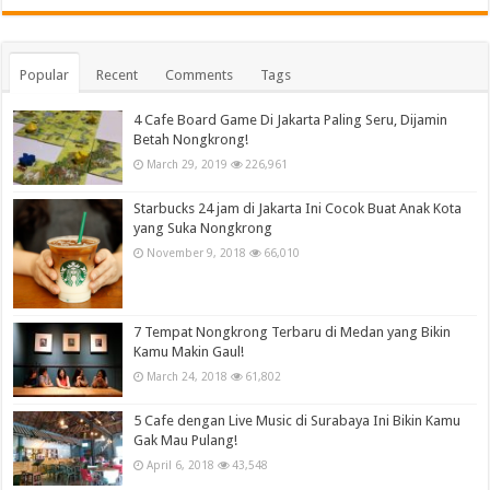
Popular
Recent
Comments
Tags
4 Cafe Board Game Di Jakarta Paling Seru, Dijamin
Betah Nongkrong!
March 29, 2019
226,961
Starbucks 24 jam di Jakarta Ini Cocok Buat Anak Kota
yang Suka Nongkrong
November 9, 2018
66,010
7 Tempat Nongkrong Terbaru di Medan yang Bikin
Kamu Makin Gaul!
March 24, 2018
61,802
5 Cafe dengan Live Music di Surabaya Ini Bikin Kamu
Gak Mau Pulang!
April 6, 2018
43,548