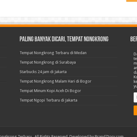
Paling Banyak Dicari, Tempat Nongkrong
BE
Tempat Nongkrong Terbaru di Medan
D
t
Tempat Nongkrong di Surabaya
m
a
Starbucks 24 jam di Jakarta
d
K
Tempat Nongkrong Malam Hari di Bogor
k
y
Tempat Minum Kopi Aceh Di Bogor
Tempat Ngopi Terbaru di Jakarta
ongkrong Terbaru
. All Rights Reserved. Developed by
BrandZtory.com