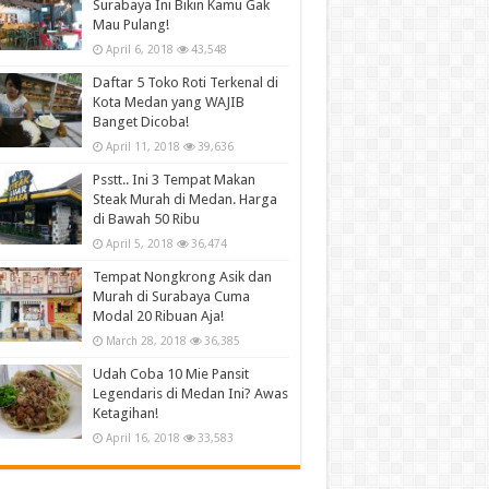
Surabaya Ini Bikin Kamu Gak
Mau Pulang!
April 6, 2018
43,548
Daftar 5 Toko Roti Terkenal di
Kota Medan yang WAJIB
Banget Dicoba!
April 11, 2018
39,636
Psstt.. Ini 3 Tempat Makan
Steak Murah di Medan. Harga
di Bawah 50 Ribu
April 5, 2018
36,474
Tempat Nongkrong Asik dan
Murah di Surabaya Cuma
Modal 20 Ribuan Aja!
March 28, 2018
36,385
Udah Coba 10 Mie Pansit
Legendaris di Medan Ini? Awas
Ketagihan!
April 16, 2018
33,583