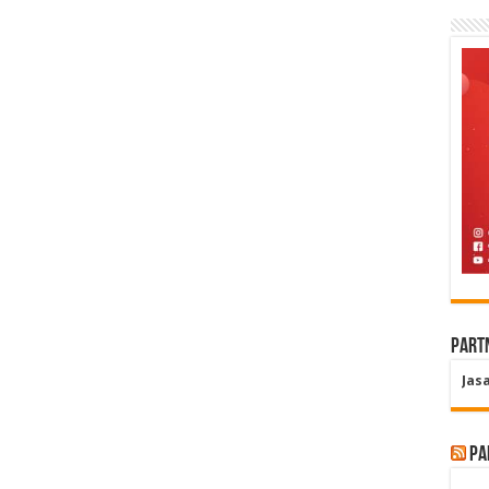
Part
Jas
Pa