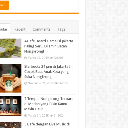
ular
Recent
Comments
Tags
4 Cafe Board Game Di Jakarta
Paling Seru, Dijamin Betah
Nongkrong!
March 29, 2019
226,961
Starbucks 24 jam di Jakarta Ini
Cocok Buat Anak Kota yang
Suka Nongkrong
November 9, 2018
66,010
7 Tempat Nongkrong Terbaru
di Medan yang Bikin Kamu
Makin Gaul!
March 24, 2018
61,802
5 Cafe dengan Live Music di