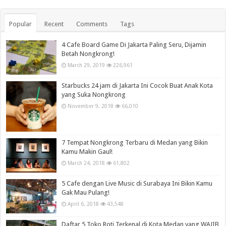
Popular
Recent
Comments
Tags
4 Cafe Board Game Di Jakarta Paling Seru, Dijamin
Betah Nongkrong!
March 29, 2019
226,961
Starbucks 24 jam di Jakarta Ini Cocok Buat Anak Kota
yang Suka Nongkrong
November 9, 2018
66,010
7 Tempat Nongkrong Terbaru di Medan yang Bikin
Kamu Makin Gaul!
March 24, 2018
61,802
5 Cafe dengan Live Music di Surabaya Ini Bikin Kamu
Gak Mau Pulang!
April 6, 2018
43,548
Daftar 5 Toko Roti Terkenal di Kota Medan yang WAJIB