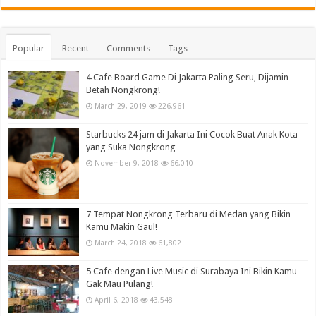
Popular
Recent
Comments
Tags
4 Cafe Board Game Di Jakarta Paling Seru, Dijamin
Betah Nongkrong!
March 29, 2019
226,961
Starbucks 24 jam di Jakarta Ini Cocok Buat Anak Kota
yang Suka Nongkrong
November 9, 2018
66,010
7 Tempat Nongkrong Terbaru di Medan yang Bikin
Kamu Makin Gaul!
March 24, 2018
61,802
5 Cafe dengan Live Music di Surabaya Ini Bikin Kamu
Gak Mau Pulang!
April 6, 2018
43,548