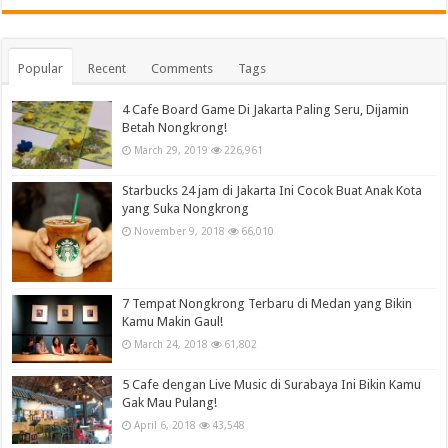
Popular
Recent
Comments
Tags
4 Cafe Board Game Di Jakarta Paling Seru, Dijamin
Betah Nongkrong!
March 29, 2019
226,961
Starbucks 24 jam di Jakarta Ini Cocok Buat Anak Kota
yang Suka Nongkrong
November 9, 2018
66,010
7 Tempat Nongkrong Terbaru di Medan yang Bikin
Kamu Makin Gaul!
March 24, 2018
61,802
5 Cafe dengan Live Music di Surabaya Ini Bikin Kamu
Gak Mau Pulang!
April 6, 2018
43,548