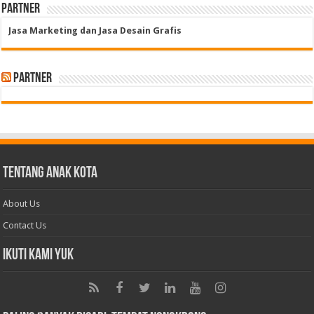
Partner
Jasa Marketing dan Jasa Desain Grafis
Partner
Tentang Anak Kota
About Us
Contact Us
Ikuti Kami Yuk