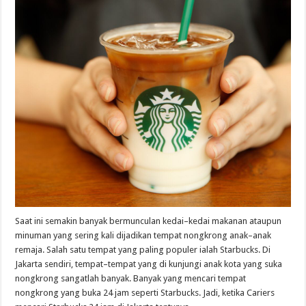
Saat ini semakin banyak bermunculan kedai–kedai makanan ataupun
minuman yang sering kali dijadikan tempat nongkrong anak–anak
remaja. Salah satu tempat yang paling populer ialah Starbucks. Di
Jakarta sendiri, tempat–tempat yang di kunjungi anak kota yang suka
nongkrong sangatlah banyak. Banyak yang mencari tempat
nongkrong yang buka 24 jam seperti Starbucks. Jadi, ketika Cariers