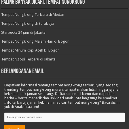
Paling Banyak Dicari, Tempat Nongkrong
Tempat Nongkrong Terbaru di Medan
Tempat Nongkrong di Surabaya
Starbucks 24 jam di Jakarta
Tempat Nongkrong Malam Hari di Bogor
Tempat Minum Kopi Aceh Di Bogor
Tempat Ngopi Terbaru di Jakarta
BERLANGGANAN EMAIL
Dapatkan informasi tentang tempat nongkrong terbaru yang sedang
trending, tempat nongkrong murah, tempat makan hits, hingga jajanan
kekinian anak jaman sekarang. Daftarkan email kamu dan dapatkan
berita – berita menarik dan unik dari Anak Kota langsung ke emailmu.
Info terbaru jajanan kekinian, mau cari tempat nongkrong? Baca disini
yuk di Anakkota.com!