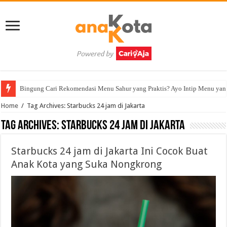
Bingung Cari Rekomendasi Menu Sahur yang Praktis? Ayo Intip Menu yan
Home
/
Tag Archives: Starbucks 24 jam di Jakarta
Tag Archives:
Starbucks 24 jam di Jakarta
Starbucks 24 jam di Jakarta Ini Cocok Buat
Anak Kota yang Suka Nongkrong