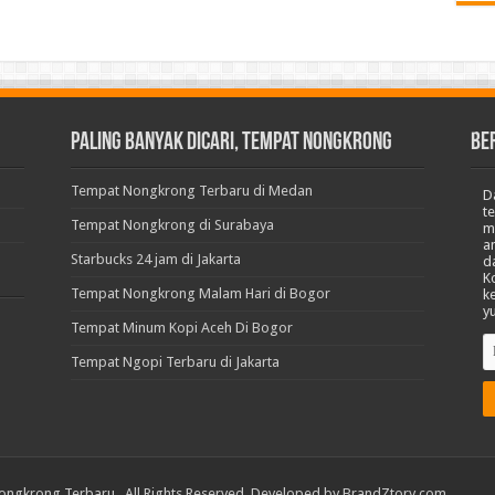
Paling Banyak Dicari, Tempat Nongkrong
BE
Tempat Nongkrong Terbaru di Medan
D
t
Tempat Nongkrong di Surabaya
m
a
Starbucks 24 jam di Jakarta
d
K
Tempat Nongkrong Malam Hari di Bogor
k
y
Tempat Minum Kopi Aceh Di Bogor
Tempat Ngopi Terbaru di Jakarta
ongkrong Terbaru
. All Rights Reserved. Developed by
BrandZtory.com