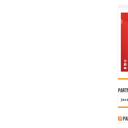
Part
Jas
Pa