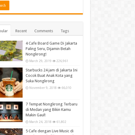
ular
Recent
Comments
Tags
4 Cafe Board Game Di Jakarta
Paling Seru, Dijamin Betah
Nongkrong!
March 29, 2019
226,961
Starbucks 24 jam di Jakarta Ini
Cocok Buat Anak Kota yang
Suka Nongkrong
November 9, 2018
66,010
7 Tempat Nongkrong Terbaru
di Medan yang Bikin Kamu
Makin Gaul!
March 24, 2018
61,802
5 Cafe dengan Live Music di