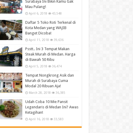
Surabaya Ini Bikin Kamu Gak
Mau Pulang!
April 6, 2018
43,548
Daftar 5 Toko Roti Terkenal di
Kota Medan yang WAJIB
Banget Dicoba!
April 11, 2018
39,636
Psstt.. Ini 3 Tempat Makan
Steak Murah di Medan. Harga
di Bawah 50 Ribu
April 5, 2018
36,474
Tempat Nongkrong Asik dan
Murah di Surabaya Cuma
Modal 20 Ribuan Aja!
March 28, 2018
36,385
Udah Coba 10 Mie Pansit
Legendaris di Medan Ini? Awas
Ketagihan!
April 16, 2018
33,583