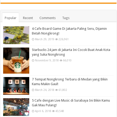
Popular
Recent
Comments
Tags
4 Cafe Board Game Di Jakarta Paling Seru, Dijamin
Betah Nongkrong!
March 29, 2019
226,961
Starbucks 24 jam di Jakarta Ini Cocok Buat Anak Kota
yang Suka Nongkrong
November 9, 2018
66,010
7 Tempat Nongkrong Terbaru di Medan yang Bikin
Kamu Makin Gaul!
March 24, 2018
61,802
5 Cafe dengan Live Music di Surabaya Ini Bikin Kamu
Gak Mau Pulang!
April 6, 2018
43,548