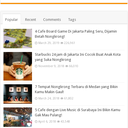
Popular
Recent
Comments
Tags
4 Cafe Board Game Di Jakarta Paling Seru, Dijamin
Betah Nongkrong!
March 29, 2019
226,961
Starbucks 24 jam di Jakarta Ini Cocok Buat Anak Kota
yang Suka Nongkrong
November 9, 2018
66,010
7 Tempat Nongkrong Terbaru di Medan yang Bikin
Kamu Makin Gaul!
March 24, 2018
61,802
5 Cafe dengan Live Music di Surabaya Ini Bikin Kamu
Gak Mau Pulang!
April 6, 2018
43,548