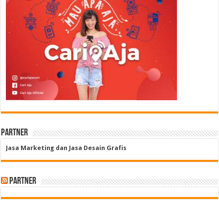
Partner
Jasa Marketing dan Jasa Desain Grafis
Partner