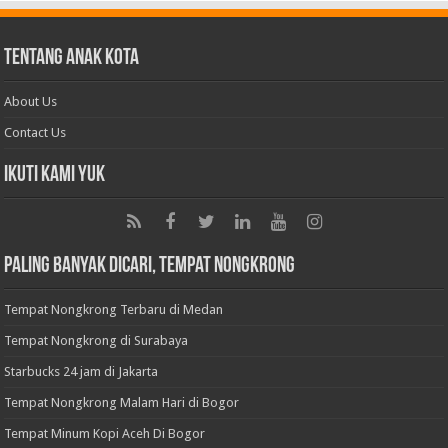
Tentang Anak Kota
About Us
Contact Us
Ikuti Kami Yuk
Paling Banyak Dicari, Tempat Nongkrong
Tempat Nongkrong Terbaru di Medan
Tempat Nongkrong di Surabaya
Starbucks 24 jam di Jakarta
Tempat Nongkrong Malam Hari di Bogor
Tempat Minum Kopi Aceh Di Bogor