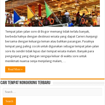
Tempat jalan-jalan sore di Bogor memang tidak terlalu banyak,
berbeda halnya dengan destinasi wisata yang dapat Cariers kunjungi
bersama dengan keluarga teman atau bahkan pasangan. Pasalnya
tempat yang paling cocok untuk digunakan sebagai tempat jalan-jalan
sore itu sendiri tidak lepas dari tempat wisata malam. Banyak para
pengunjung yang dengan sengaja keluar di waktu sore untuk
menikmati nuansa senja menjelang malam, …
Read More »
Cari Tempat Nongkrong Terbaru