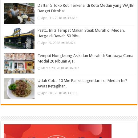
Daftar 5 Toko Roti Terkenal di Kota Medan yang WAJIB
Banget Dicoba!
April 11, 2018
39,636
Psstt.. Ini 3 Tempat Makan Steak Murah di Medan.
Harga di Bawah 50 Ribu
April 5, 2018
36,474
Tempat Nongkrong Asik dan Murah di Surabaya Cuma
Modal 20 Ribuan Aja!
March 28, 2018
36,387
Udah Coba 10 Mie Pansit Legendaris di Medan Ini?
Awas Ketagihan!
April 16, 2018
33,583