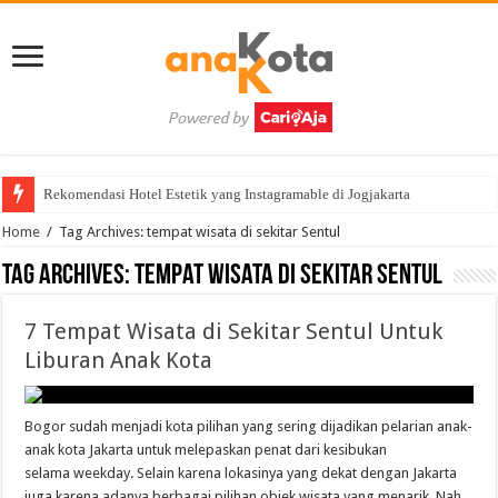
Rekomendasi Hotel Estetik yang Instagramable di Jogjakarta
List Promo Hotel-Hotel di Bulan Puasa Tahun 2022
Home
/
Tag Archives: tempat wisata di sekitar Sentul
Tag Archives:
tempat wisata di sekitar Sentul
7 Tempat Wisata di Sekitar Sentul Untuk
Liburan Anak Kota
Bogor sudah menjadi kota pilihan yang sering dijadikan pelarian anak-
anak kota Jakarta untuk melepaskan penat dari kesibukan
selama weekday. Selain karena lokasinya yang dekat dengan Jakarta
juga karena adanya berbagai pilihan objek wisata yang menarik. Nah,