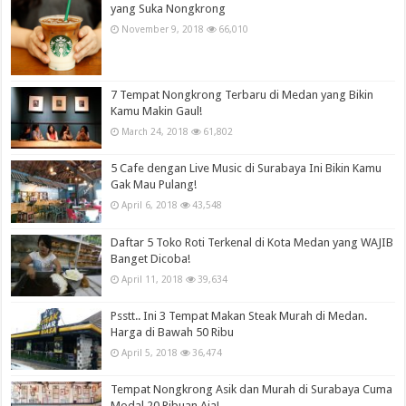
yang Suka Nongkrong
November 9, 2018
66,010
7 Tempat Nongkrong Terbaru di Medan yang Bikin
Kamu Makin Gaul!
March 24, 2018
61,802
5 Cafe dengan Live Music di Surabaya Ini Bikin Kamu
Gak Mau Pulang!
April 6, 2018
43,548
Daftar 5 Toko Roti Terkenal di Kota Medan yang WAJIB
Banget Dicoba!
April 11, 2018
39,634
Psstt.. Ini 3 Tempat Makan Steak Murah di Medan.
Harga di Bawah 50 Ribu
April 5, 2018
36,474
Tempat Nongkrong Asik dan Murah di Surabaya Cuma
Modal 20 Ribuan Aja!