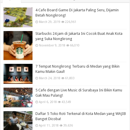
4 Cafe Board Game Di Jakarta Paling Seru, Dijamin
Betah Nongkrong!
March 29, 2019
226,961
Starbucks 24 jam di Jakarta Ini Cocok Buat Anak Kota
yang Suka Nongkrong
November 9, 2018
66,010
7 Tempat Nongkrong Terbaru di Medan yang Bikin
Kamu Makin Gaul!
March 24, 2018
61,803
5 Cafe dengan Live Music di Surabaya Ini Bikin Kamu
Gak Mau Pulang!
April 6, 2018
43,549
Daftar 5 Toko Roti Terkenal di Kota Medan yang WAJIB
Banget Dicoba!
April 11, 2018
39,636