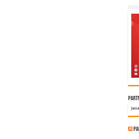
Part
Jas
Pa