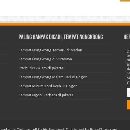
Paling Banyak Dicari, Tempat Nongkrong
BE
Tempat Nongkrong Terbaru di Medan
D
t
Tempat Nongkrong di Surabaya
m
a
Starbucks 24 jam di Jakarta
d
K
Tempat Nongkrong Malam Hari di Bogor
k
y
Tempat Minum Kopi Aceh Di Bogor
Tempat Ngopi Terbaru di Jakarta
ongkrong Terbaru
. All Rights Reserved. Developed by
BrandZtory.com