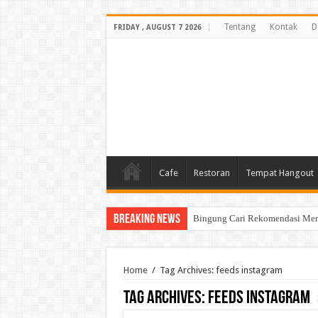
Tentang
Kontak
D
FRIDAY , AUGUST 7 2026
Cafe
Restoran
Tempat Hangout
Breaking News
Bingung Cari Rekomendasi Menu
Home
/
Tag Archives: feeds instagram
Tag Archives:
feeds instagram