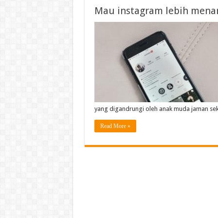
Mau instagram lebih menari
yang digandrungi oleh anak muda jaman sek
Read More »