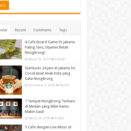
ular
Recent
Comments
Tags
4 Cafe Board Game Di Jakarta
Paling Seru, Dijamin Betah
Nongkrong!
March 29, 2019
226,961
Starbucks 24 jam di Jakarta Ini
Cocok Buat Anak Kota yang
Suka Nongkrong
November 9, 2018
66,010
7 Tempat Nongkrong Terbaru
di Medan yang Bikin Kamu
Makin Gaul!
March 24, 2018
61,802
5 Cafe dengan Live Music di