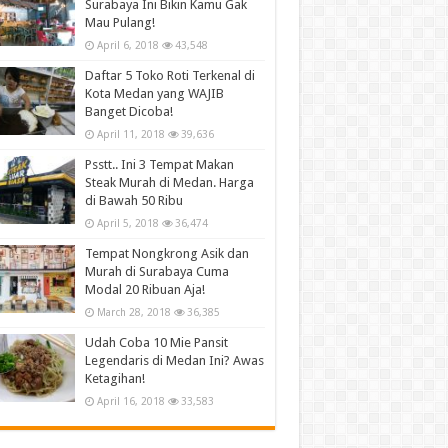
Surabaya Ini Bikin Kamu Gak
Mau Pulang!
April 6, 2018
43,548
Daftar 5 Toko Roti Terkenal di
Kota Medan yang WAJIB
Banget Dicoba!
April 11, 2018
39,636
Psstt.. Ini 3 Tempat Makan
Steak Murah di Medan. Harga
di Bawah 50 Ribu
April 5, 2018
36,474
Tempat Nongkrong Asik dan
Murah di Surabaya Cuma
Modal 20 Ribuan Aja!
March 28, 2018
36,385
Udah Coba 10 Mie Pansit
Legendaris di Medan Ini? Awas
Ketagihan!
April 16, 2018
33,583