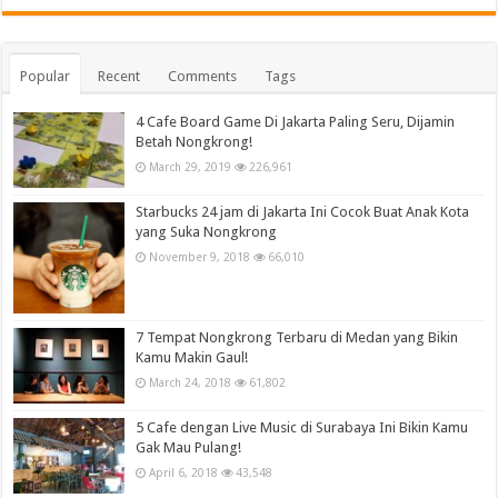
Popular
Recent
Comments
Tags
4 Cafe Board Game Di Jakarta Paling Seru, Dijamin
Betah Nongkrong!
March 29, 2019
226,961
Starbucks 24 jam di Jakarta Ini Cocok Buat Anak Kota
yang Suka Nongkrong
November 9, 2018
66,010
7 Tempat Nongkrong Terbaru di Medan yang Bikin
Kamu Makin Gaul!
March 24, 2018
61,802
5 Cafe dengan Live Music di Surabaya Ini Bikin Kamu
Gak Mau Pulang!
April 6, 2018
43,548